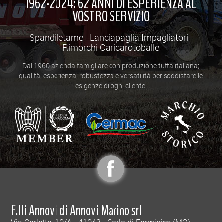
1962-2024: 62 ANNI DI ESPERIENZA AL
VOSTRO SERVIZIO
Spandiletame - Lanciapaglia Impagliatori -
Rimorchi Caricarotoballe
Dal 1960 azienda famigliare con produzione tutta italiana;
qualità, esperienza, robustezza e versatilità per soddisfare le
esigenze di ogni cliente.
F.lli Annovi di Annovi Marino srl
Via Corletto, 10/A - 41043 - Corlo di Formigine (MO) -