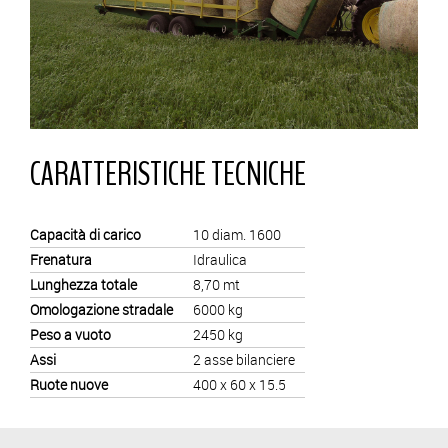
CARATTERISTICHE TECNICHE
Capacità di carico
10 diam. 1600
Frenatura
Idraulica
Lunghezza totale
8,70 mt
Omologazione stradale
6000 kg
Peso a vuoto
2450 kg
Assi
2 asse bilanciere
Ruote nuove
400 x 60 x 15.5