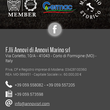
F.lli Annovi di Annovi Marino srl
Via Corletto, 10/A - 41043 - Corlo di Formigine (MO) -
Italy
P.Iva, CF e Registro imprese di Modena: 03428100360
REA: MO-386951 - Capitale Sociale i.v.: 60.000,00 €
+39 059.558082 - +39 059.557205
+39 059.573598
info@annovisrl.com