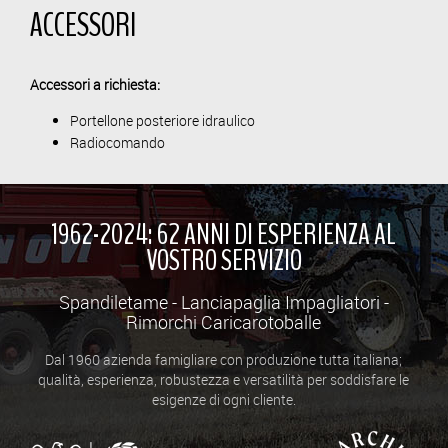
ACCESSORI
Accessori a richiesta:
Portellone posteriore idraulico
Radiocomando
1962-2024: 62 ANNI DI ESPERIENZA AL
VOSTRO SERVIZIO
Spandiletame - Lanciapaglia Impagliatori -
Rimorchi Caricarotoballe
Dal 1960 azienda famigliare con produzione tutta italiana;
qualità, esperienza, robustezza e versatilità per soddisfare le
esigenze di ogni cliente.