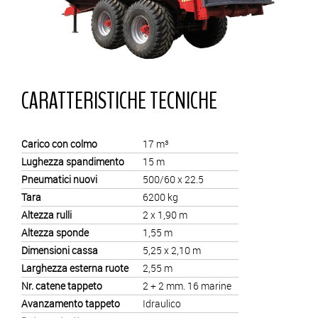
CARATTERISTICHE TECNICHE
Carico con colmo
17 m³
Lughezza spandimento
15 m
Pneumatici nuovi
500/60 x 22.5
Tara
6200 kg
Altezza rulli
2 x 1,90 m
Altezza sponde
1,55 m
Dimensioni cassa
5,25 x 2,10 m
Larghezza esterna ruote
2,55 m
Nr. catene tappeto
2 + 2 mm. 16 marine
Avanzamento tappeto
Idraulico